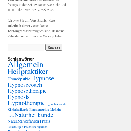
freitags in der Zeit zwischen 9.00 Uhr und
10.00 Uhr unter 0221-769595 an.
Ich bitte Sie um Verständnis, dass
außerhalb dieser Zeiten keine
Telefongespräche möglich sind, da meine
Patienten in der Therapie Vorrang haben.
Schlagwörter
Allgemein
Heilpraktiker
Hypnose
Homoöpathie
Hypnosecoach
Hypnosetherapie
Hypnosis
Hypnotherapie
Jugendheilkunde
Kinderheilkunde
Komplementäre Medizin
Naturheilkunde
Köln
Naturheilverfahren
Praxis
Psychologen
Psychotherapeuten