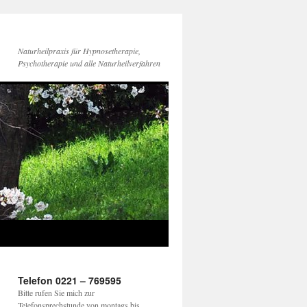
Naturheilpraxis für Hypnosetherapie,
Psychotherapie und alle Naturheilverfahren
Telefon 0221 – 769595
Bitte rufen Sie mich zur
Telefonsprechstunde von montags bis