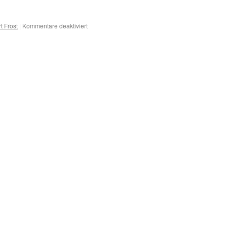
für
t Frost
|
Kommentare deaktiviert
A
–
Erkrankungen
mit
A