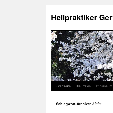
Heilpraktiker Ger
Startseite
Die Praxis
Impressum
Zum
Inhalt
Alalie
Schlagwort-Archive:
springen