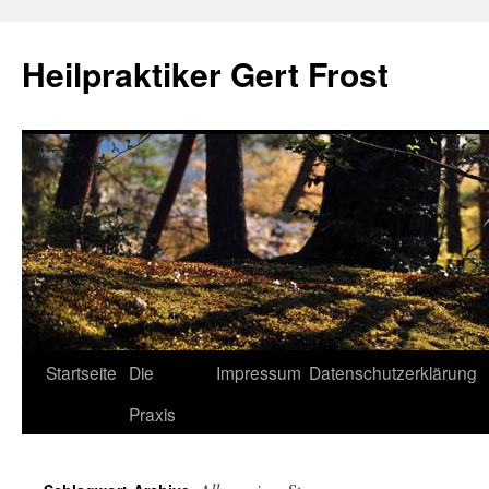
Heilpraktiker Gert Frost
Zum
Startseite
Die
Impressum
Datenschutzerklärung
Inhalt
Praxis
springen