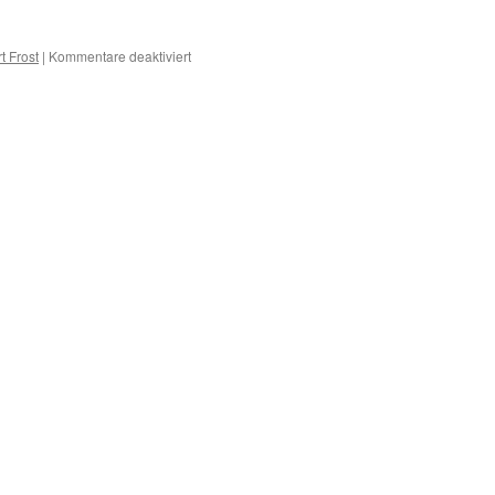
für
t Frost
|
Kommentare deaktiviert
A
–
Erkrankungen
mit
A