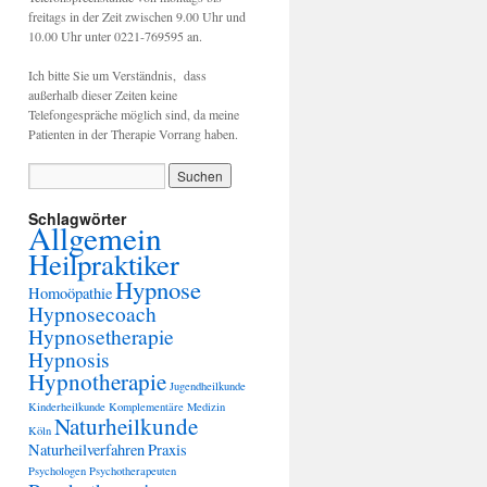
freitags in der Zeit zwischen 9.00 Uhr und
10.00 Uhr unter 0221-769595 an.
Ich bitte Sie um Verständnis, dass
außerhalb dieser Zeiten keine
Telefongespräche möglich sind, da meine
Patienten in der Therapie Vorrang haben.
Schlagwörter
Allgemein
Heilpraktiker
Hypnose
Homoöpathie
Hypnosecoach
Hypnosetherapie
Hypnosis
Hypnotherapie
Jugendheilkunde
Kinderheilkunde
Komplementäre Medizin
Naturheilkunde
Köln
Naturheilverfahren
Praxis
Psychologen
Psychotherapeuten