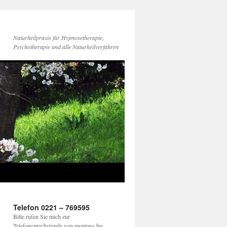
Naturheilpraxis für Hypnosetherapie,
Psychotherapie und alle Naturheilverfahren
Telefon 0221 – 769595
Bitte rufen Sie mich zur
Telefonsprechstunde von montags bis