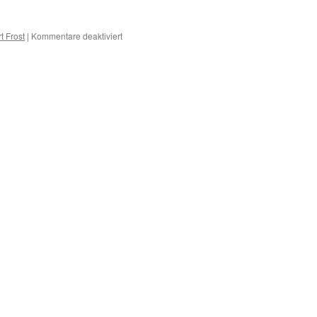
für
t Frost
|
Kommentare deaktiviert
B
–
Erkrankungen
mit
B