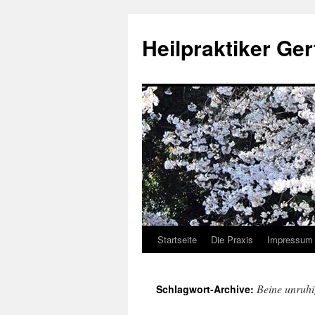
Heilpraktiker Ger
Startseite
Die Praxis
Impressum
Zum
Inhalt
Beine unruh
Schlagwort-Archive:
springen