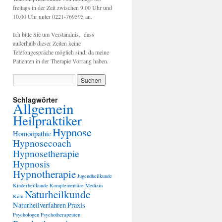
freitags in der Zeit zwischen 9.00 Uhr und
10.00 Uhr unter 0221-769595 an.
Ich bitte Sie um Verständnis, dass
außerhalb dieser Zeiten keine
Telefongespräche möglich sind, da meine
Patienten in der Therapie Vorrang haben.
Schlagwörter
Allgemein
Heilpraktiker
Hypnose
Homoöpathie
Hypnosecoach
Hypnosetherapie
Hypnosis
Hypnotherapie
Jugendheilkunde
Kinderheilkunde
Komplementäre Medizin
Naturheilkunde
Köln
Naturheilverfahren
Praxis
Psychologen
Psychotherapeuten