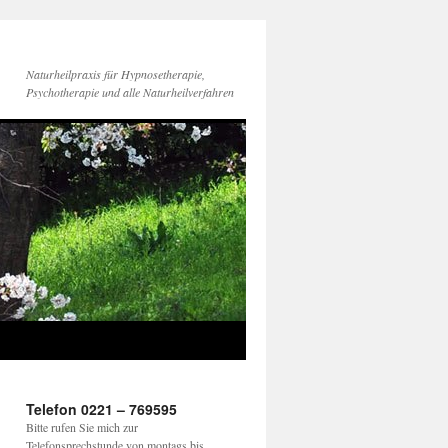
Naturheilpraxis für Hypnosetherapie,
Psychotherapie und alle Naturheilverfahren
Telefon 0221 – 769595
Bitte rufen Sie mich zur
Telefonsprechstunde von montags bis