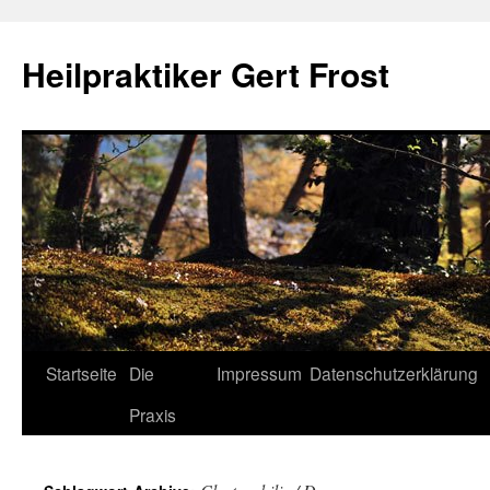
Heilpraktiker Gert Frost
Zum
Startseite
Die
Impressum
Datenschutzerklärung
Inhalt
Praxis
springen