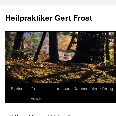
Heilpraktiker Gert Frost
Zum
Startseite
Die
Impressum
Datenschutzerklärung
Inhalt
Praxis
springen