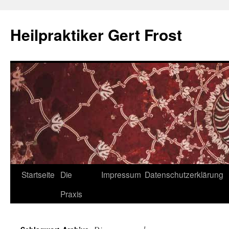
Heilpraktiker Gert Frost
Zum
Startseite
Die
Impressum
Datenschutzerklärung
Inhalt
Praxis
springen