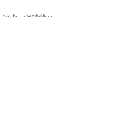
für
t Frost
|
Kommentare deaktiviert
D
–
Erkrankungen
mit
D