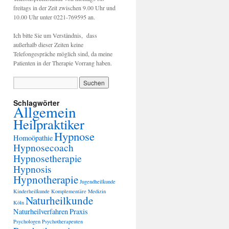
freitags in der Zeit zwischen 9.00 Uhr und
10.00 Uhr unter 0221-769595 an.
Ich bitte Sie um Verständnis, dass
außerhalb dieser Zeiten keine
Telefongespräche möglich sind, da meine
Patienten in der Therapie Vorrang haben.
Schlagwörter
Allgemein
Heilpraktiker
Hypnose
Homoöpathie
Hypnosecoach
Hypnosetherapie
Hypnosis
Hypnotherapie
Jugendheilkunde
Kinderheilkunde
Komplementäre Medizin
Naturheilkunde
Köln
Naturheilverfahren
Praxis
Psychologen
Psychotherapeuten