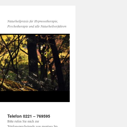
Naturheilpraxis für Hypnosetherapie,
Psychotherapie und alle Naturheilverfahren
Telefon 0221 – 769595
Bitte rufen Sie mich zur
Telefonsprechstunde von montags bis