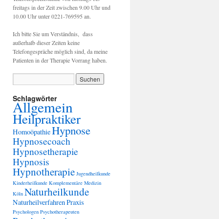
freitags in der Zeit zwischen 9.00 Uhr und
10.00 Uhr unter 0221-769595 an.
Ich bitte Sie um Verständnis, dass
außerhalb dieser Zeiten keine
Telefongespräche möglich sind, da meine
Patienten in der Therapie Vorrang haben.
Schlagwörter
Allgemein
Heilpraktiker
Hypnose
Homoöpathie
Hypnosecoach
Hypnosetherapie
Hypnosis
Hypnotherapie
Jugendheilkunde
Kinderheilkunde
Komplementäre Medizin
Naturheilkunde
Köln
Naturheilverfahren
Praxis
Psychologen
Psychotherapeuten