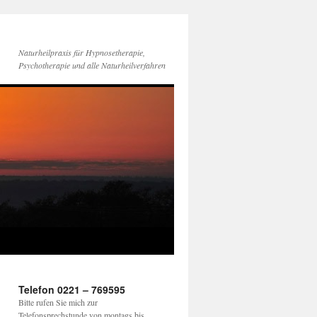
Naturheilpraxis für Hypnosetherapie,
Psychotherapie und alle Naturheilverfahren
Telefon 0221 – 769595
Bitte rufen Sie mich zur
Telefonsprechstunde von montags bis