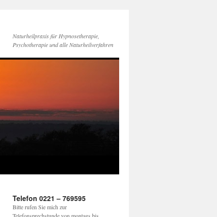
Naturheilpraxis für Hypnosetherapie,
Psychotherapie und alle Naturheilverfahren
Telefon 0221 – 769595
Bitte rufen Sie mich zur
Telefonsprechstunde von montags bis