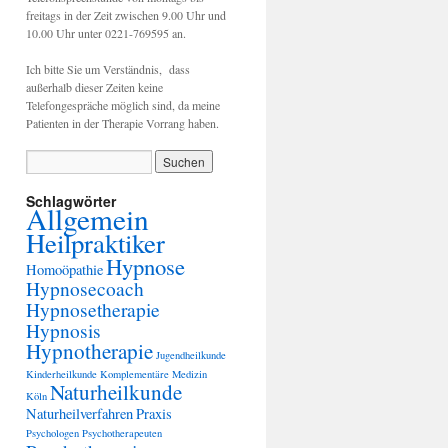
freitags in der Zeit zwischen 9.00 Uhr und
10.00 Uhr unter 0221-769595 an.
Ich bitte Sie um Verständnis, dass
außerhalb dieser Zeiten keine
Telefongespräche möglich sind, da meine
Patienten in der Therapie Vorrang haben.
Schlagwörter
Allgemein
Heilpraktiker
Hypnose
Homoöpathie
Hypnosecoach
Hypnosetherapie
Hypnosis
Hypnotherapie
Jugendheilkunde
Kinderheilkunde
Komplementäre Medizin
Naturheilkunde
Köln
Naturheilverfahren
Praxis
Psychologen
Psychotherapeuten