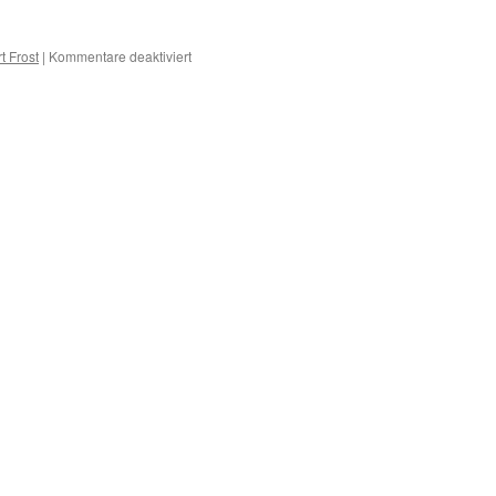
für
t Frost
|
Kommentare deaktiviert
E
–
Erkrankungen
mit
E