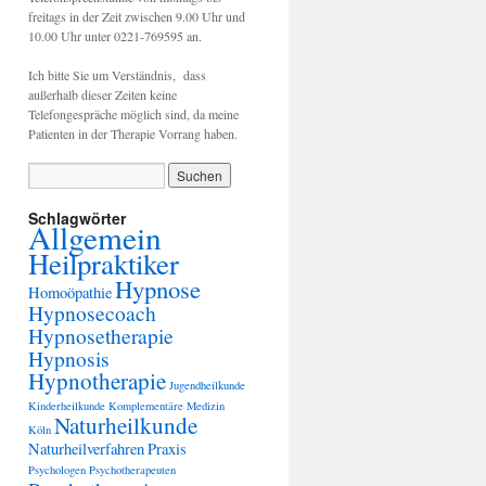
freitags in der Zeit zwischen 9.00 Uhr und
10.00 Uhr unter 0221-769595 an.
Ich bitte Sie um Verständnis, dass
außerhalb dieser Zeiten keine
Telefongespräche möglich sind, da meine
Patienten in der Therapie Vorrang haben.
Schlagwörter
Allgemein
Heilpraktiker
Hypnose
Homoöpathie
Hypnosecoach
Hypnosetherapie
Hypnosis
Hypnotherapie
Jugendheilkunde
Kinderheilkunde
Komplementäre Medizin
Naturheilkunde
Köln
Naturheilverfahren
Praxis
Psychologen
Psychotherapeuten