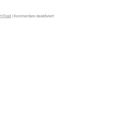
für
t Frost
|
Kommentare deaktiviert
G
–
Erkrankungen
mit
G