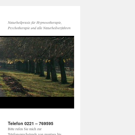
Naturheilpraxis für Hypnosetherapie,
Psychotherapie und alle Naturheilverfahren
Telefon 0221 – 769595
Bitte rufen Sie mich zur
Telefonsprechstunde von montags bis