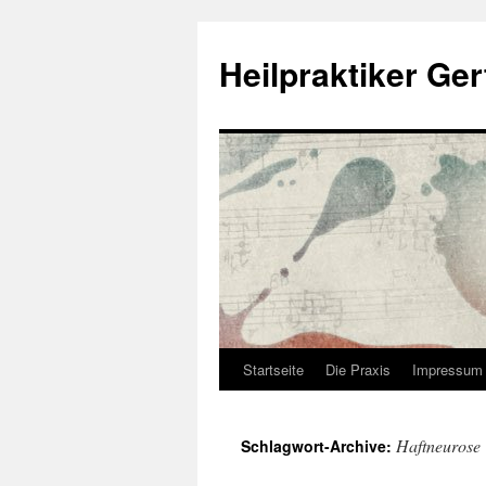
Heilpraktiker Ger
Startseite
Die Praxis
Impressum
Zum
Inhalt
Haftneurose
Schlagwort-Archive:
springen