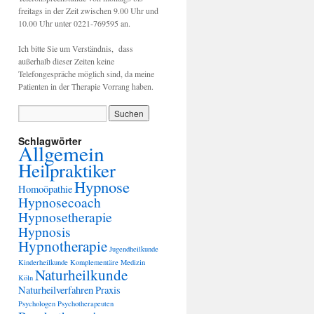
freitags in der Zeit zwischen 9.00 Uhr und
10.00 Uhr unter 0221-769595 an.
Ich bitte Sie um Verständnis, dass
außerhalb dieser Zeiten keine
Telefongespräche möglich sind, da meine
Patienten in der Therapie Vorrang haben.
Schlagwörter
Allgemein
Heilpraktiker
Hypnose
Homoöpathie
Hypnosecoach
Hypnosetherapie
Hypnosis
Hypnotherapie
Jugendheilkunde
Kinderheilkunde
Komplementäre Medizin
Naturheilkunde
Köln
Naturheilverfahren
Praxis
Psychologen
Psychotherapeuten