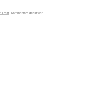
für
t Frost
|
Kommentare deaktiviert
H
–
Erkrankungen
mit
H