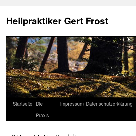
Heilpraktiker Gert Frost
Zum
Startseite
Die
Impressum
Datenschutzerklärung
Inhalt
Praxis
springen