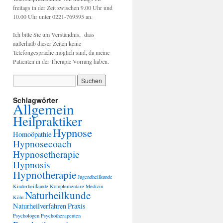
freitags in der Zeit zwischen 9.00 Uhr und
10.00 Uhr unter 0221-769595 an.
Ich bitte Sie um Verständnis, dass
außerhalb dieser Zeiten keine
Telefongespräche möglich sind, da meine
Patienten in der Therapie Vorrang haben.
Schlagwörter
Allgemein
Heilpraktiker
Hypnose
Homoöpathie
Hypnosecoach
Hypnosetherapie
Hypnosis
Hypnotherapie
Jugendheilkunde
Kinderheilkunde
Komplementäre Medizin
Naturheilkunde
Köln
Naturheilverfahren
Praxis
Psychologen
Psychotherapeuten