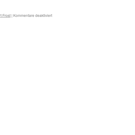
für
t Frost
|
Kommentare deaktiviert
H
–
Erkrankungen
mit
H