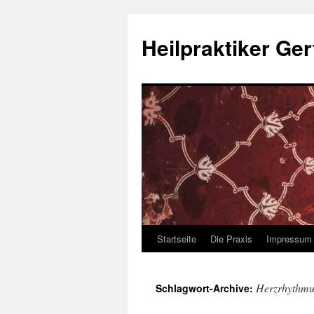
Heilpraktiker Ger
Startseite
Die Praxis
Impressum
Zum
Inhalt
Herzrhythmu
Schlagwort-Archive:
springen