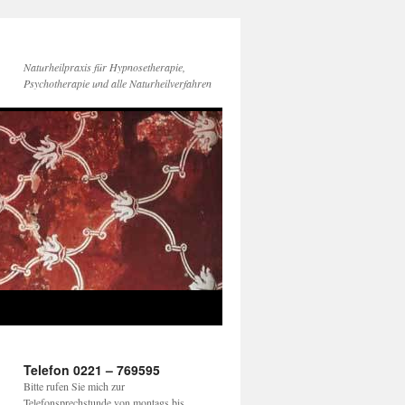
Naturheilpraxis für Hypnosetherapie,
Psychotherapie und alle Naturheilverfahren
Telefon 0221 – 769595
Bitte rufen Sie mich zur
Telefonsprechstunde von montags bis