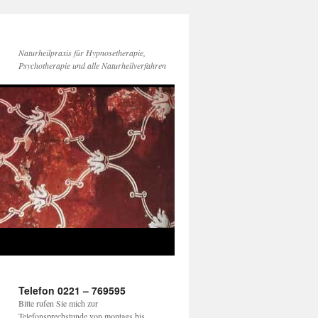
Naturheilpraxis für Hypnosetherapie,
Psychotherapie und alle Naturheilverfahren
Telefon 0221 – 769595
Bitte rufen Sie mich zur
Telefonsprechstunde von montags bis