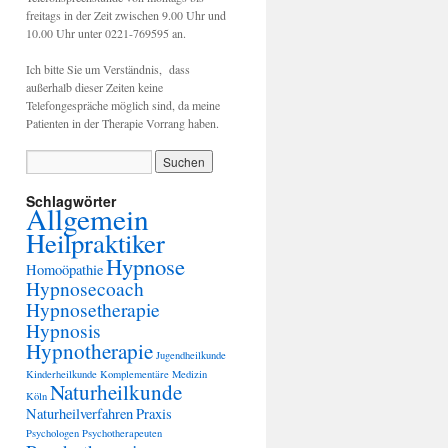
freitags in der Zeit zwischen 9.00 Uhr und
10.00 Uhr unter 0221-769595 an.
Ich bitte Sie um Verständnis, dass
außerhalb dieser Zeiten keine
Telefongespräche möglich sind, da meine
Patienten in der Therapie Vorrang haben.
Schlagwörter
Allgemein
Heilpraktiker
Hypnose
Homoöpathie
Hypnosecoach
Hypnosetherapie
Hypnosis
Hypnotherapie
Jugendheilkunde
Kinderheilkunde
Komplementäre Medizin
Naturheilkunde
Köln
Naturheilverfahren
Praxis
Psychologen
Psychotherapeuten