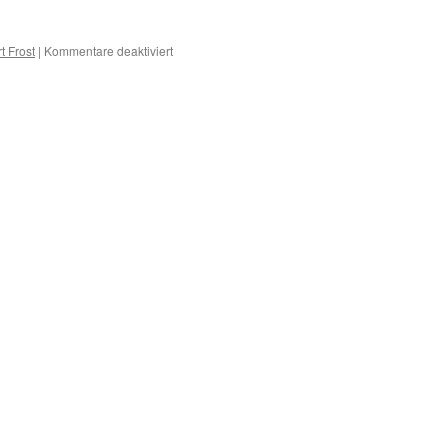
für
t Frost
|
Kommentare deaktiviert
H
–
Erkrankungen
mit
H