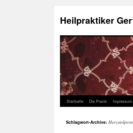
Heilpraktiker Ger
Startseite
Die Praxis
Impressum
Zum
Inhalt
Herzstolpern
Schlagwort-Archive:
springen