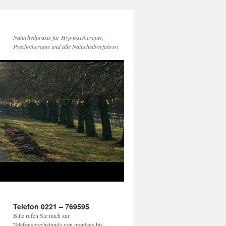
Naturheilpraxis für Hypnosetherapie,
Psychotherapie und alle Naturheilverfahren
Telefon 0221 – 769595
Bitte rufen Sie mich zur
Telefonsprechstunde von montags bis