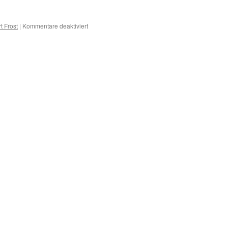
für
t Frost
|
Kommentare deaktiviert
H
–
Erkrankungen
mit
H