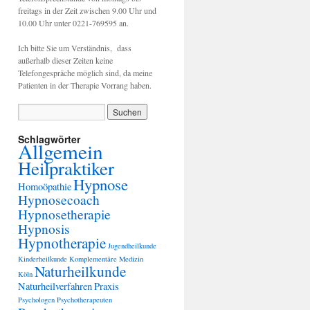
freitags in der Zeit zwischen 9.00 Uhr und
10.00 Uhr unter 0221-769595 an.
Ich bitte Sie um Verständnis, dass
außerhalb dieser Zeiten keine
Telefongespräche möglich sind, da meine
Patienten in der Therapie Vorrang haben.
Schlagwörter
Allgemein
Heilpraktiker
Hypnose
Homoöpathie
Hypnosecoach
Hypnosetherapie
Hypnosis
Hypnotherapie
Jugendheilkunde
Kinderheilkunde
Komplementäre Medizin
Naturheilkunde
Köln
Naturheilverfahren
Praxis
Psychologen
Psychotherapeuten