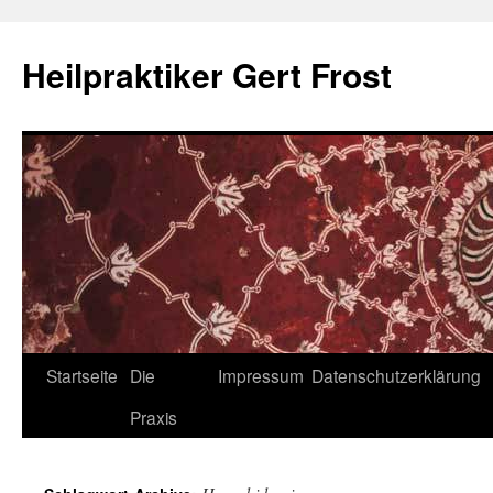
Heilpraktiker Gert Frost
Zum
Startseite
Die
Impressum
Datenschutzerklärung
Inhalt
Praxis
springen