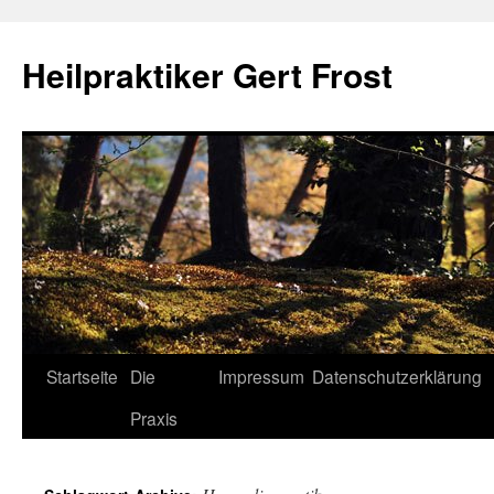
Heilpraktiker Gert Frost
Zum
Startseite
Die
Impressum
Datenschutzerklärung
Inhalt
Praxis
springen