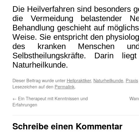
Die Heilverfahren sind besonders 
die Vermeidung belastender Ne
Behandlung geschieht auf möglichs
Weise. Sie entspricht den physiolo
des kranken Menschen und 
Selbstheilungskräfte. Darin l
Naturheilkunde.
Dieser Beitrag wurde unter
Heilpraktiker
,
Naturheilkunde
,
Praxis
Lesezeichen auf den
Permalink
.
←
Ein Therapeut mit Kenntnissen und
Wann
Erfahrungen
Schreibe einen Kommentar