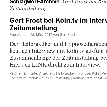
Gert Frost bei Koe
Schlagwort-Archive:
Zeitumstellung
Gert Frost bei Köln.tv im Inter
Zeitumstellung
Publiziert am
28. März 2015
von
Gert Frost
Der Heilpraktiker und Hypnosetherapeut
heutigen Interview mit Köln.tv ausführl
Zusammenhänge der Zeitumstellung bei
Hier den LINK direkt zum Interview.
Veröffentlicht unter
Allgemein
,
Heilpraktiker
,
Hypnose
,
Köln
|
Ver
Koeln.tv im Interview zur Zeitumstellung
|
Kommentare deaktivie